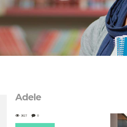
Adele
3627
0