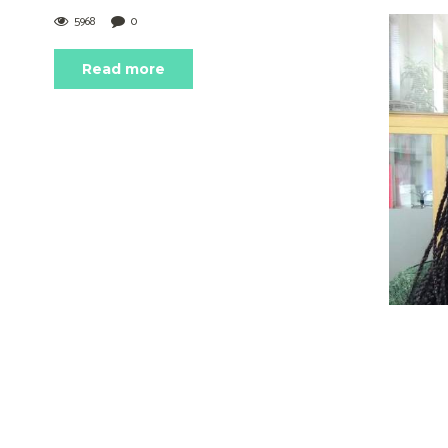
5968
0
Read more