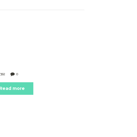
7392
0
Read more