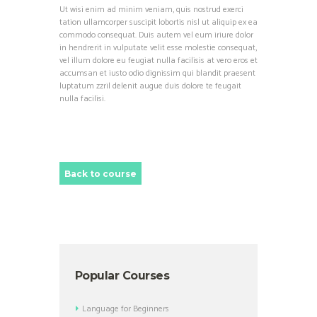
Ut wisi enim ad minim veniam, quis nostrud exerci
tation ullamcorper suscipit lobortis nisl ut aliquip ex ea
commodo consequat. Duis autem vel eum iriure dolor
in hendrerit in vulputate velit esse molestie consequat,
vel illum dolore eu feugiat nulla facilisis at vero eros et
accumsan et iusto odio dignissim qui blandit praesent
luptatum zzril delenit augue duis dolore te feugait
nulla facilisi.
Back to course
Popular Courses
Language for Beginners