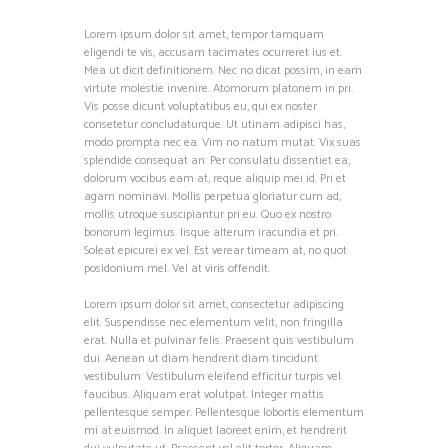
Lorem ipsum dolor sit amet, tempor tamquam
eligendi te vis, accusam tacimates ocurreret ius et.
Mea ut dicit definitionem. Nec no dicat possim, in eam
virtute molestie invenire. Atomorum platonem in pri.
Vis posse dicunt voluptatibus eu, qui ex noster
consetetur concludaturque. Ut utinam adipisci has,
modo prompta nec ea. Vim no natum mutat. Vix suas
splendide consequat an. Per consulatu dissentiet ea,
dolorum vocibus eam at, reque aliquip mei id. Pri et
agam nominavi. Mollis perpetua gloriatur cum ad,
mollis utroque suscipiantur pri eu. Quo ex nostro
bonorum legimus. Iisque alterum iracundia et pri.
Soleat epicurei ex vel. Est verear timeam at, no quot
posidonium mel. Vel at viris offendit.
Lorem ipsum dolor sit amet, consectetur adipiscing
elit. Suspendisse nec elementum velit, non fringilla
erat. Nulla et pulvinar felis. Praesent quis vestibulum
dui. Aenean ut diam hendrerit diam tincidunt
vestibulum. Vestibulum eleifend efficitur turpis vel
faucibus. Aliquam erat volutpat. Integer mattis
pellentesque semper. Pellentesque lobortis elementum
mi at euismod. In aliquet laoreet enim, et hendrerit