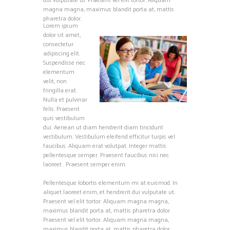
dui vulputate ut. Praesent vel elit tortor. Aliquam
magna magna, maximus blandit porta at, mattis
pharetra dolor.
Lorem ipsum
dolor sit amet,
consectetur
adipiscing elit.
Suspendisse nec
elementum
velit, non
fringilla erat.
Nulla et pulvinar
felis. Praesent
quis vestibulum
dui. Aenean ut diam hendrerit diam tincidunt
vestibulum. Vestibulum eleifend efficitur turpis vel
faucibus. Aliquam erat volutpat. Integer mattis
pellentesque semper. Praesent faucibus nisi nec
laoreet . Praesent semper enim.
Pellentesque lobortis elementum mi at euismod. In
aliquet laoreet enim, et hendrerit dui vulputate ut.
Praesent vel elit tortor. Aliquam magna magna,
maximus blandit porta at, mattis pharetra dolor.
Praesent vel elit tortor. Aliquam magna magna,
maximus blandit porta at, mattis pharetra dolor.