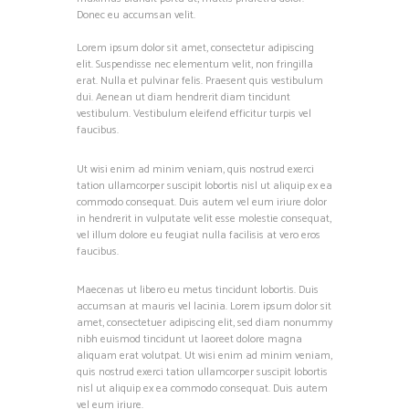
Donec eu accumsan velit.
Lorem ipsum dolor sit amet, consectetur adipiscing
elit. Suspendisse nec elementum velit, non fringilla
erat. Nulla et pulvinar felis. Praesent quis vestibulum
dui. Aenean ut diam hendrerit diam tincidunt
vestibulum. Vestibulum eleifend efficitur turpis vel
faucibus.
Ut wisi enim ad minim veniam, quis nostrud exerci
tation ullamcorper suscipit lobortis nisl ut aliquip ex ea
commodo consequat. Duis autem vel eum iriure dolor
in hendrerit in vulputate velit esse molestie consequat,
vel illum dolore eu feugiat nulla facilisis at vero eros
faucibus.
Maecenas ut libero eu metus tincidunt lobortis. Duis
accumsan at mauris vel lacinia. Lorem ipsum dolor sit
amet, consectetuer adipiscing elit, sed diam nonummy
nibh euismod tincidunt ut laoreet dolore magna
aliquam erat volutpat. Ut wisi enim ad minim veniam,
quis nostrud exerci tation ullamcorper suscipit lobortis
nisl ut aliquip ex ea commodo consequat. Duis autem
vel eum iriure.